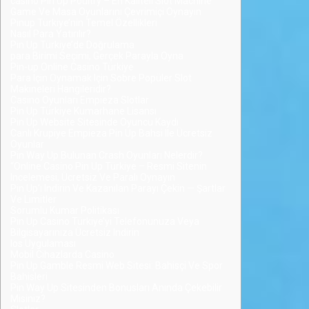
casino Pin Up Poultry – En Kaliteli Slot Machine
Game Ve Masa Oyunlarını Çevrimiçi Oynayın
Pinup Türkiye’nin Temel Özellikleri
Nasıl Para Yatırılır?
Pin Up Türkiye’de Doğrulama
para Birimi Seçimi, Gerçek Parayla Oyna
Pin-up Online Casino Türkiye
Para Için Oynamak Için Sobre Popüler Slot
Makineleri Hangileridir?
Casino Oyunları Empieza Slotlar
Pin Up Türkiye Kumarhane Lisansı
Pin Up Website Sitesinde Oyuncu Kaydı
Canlı Krupiye Empieza Pin Up Bahsi Ile Ücretsiz
Oyunlar
Pin Way Up Bulunan Crash Oyunları Nelerdir?
“Online Casino Pin Up Türkiye – Resmi Sitenin
Incelemesi, Ücretsiz Ve Paralı Oynayın
Pin Up’ı Indirin Ve Kazanılan Parayı Çekin — Şartlar
Ve Limitler
Sorumlu Kumar Politikası
Pin Up Casino Türkiye’yi Telefonunuza Veya
Bilgisayarınıza Ücretsiz Indirin
Ios Uygulaması
Mobil Cihazlarda Casino
Pin Up Gamble Resmi Web Sitesi: Bahisçi Ve Spor
Bahisleri
Pin Way Up Sitesinden Bonusları Anında Çekebilir
Misiniz?