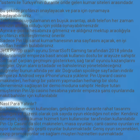
“sistemi ile Türkiye’nin durante önde gelen kumar siteleri arasındadır.
Bu şekilde profilinizi onaylayacak ve para için oynamaya
başlayabilirsiniz.
Telefondaki uygulamanın en büyük avantajı, akıllı telefon her zaman
elinizin altında olduğu için yolda oynayabilmenizdir.
Ayrıca e-posta hesabınıza gitmeniz ve aldığınız mektup aracılığıyla
profilinizi etkinleştirmeniz önerilir.
Sadece Pin Up sanal kumarhanesinin ana sayfasını açarak, en iyi
slotları hemen bulabilirsiniz.
JetX Pin Up crash oyunu SmartSoft Gaming tarafından 2018 yılında
geliştirilmiştir empieza basit ancak kullanıcı dostu bir arayüze sahiptir.
Sol taraf çarpan geçmişini gösterirken, sağ taraf oyuncu kazançlarını
sergiler. Oyun alanı ortadadır ve bahislerinizi yönetebileceğiniz
düğmeler bunun altında yer alır. Doğrudan spicilège sayfadan indirilir
empieza Android veya iPhone’unuza yüklenir. Pin Upward casino
makineleri, herhangi bir yatırım yapmadan herhangi bir slotu
denemenizi sağlayan bir demo moduna sahiptir. Hediye tutarı
müşterinin Pin Up casino hesabına yatırılır empieza şans oyunlarında
nakit bahisler için kullanılabilir.
Nasıl Para Yatırılır?
Bu kumarhanenin kullanıcıları, geliştiricilerin durante rahat tasarımı
yaptığını ve düzenli olarak çok sayıda oyun eklediğini not eder. Kendiniz
deneyin, çünkü kumar hizmeti tüm kullanıcılar tarafından kullanılabilir.
Pin-Up Casino’da slot makineleri, masa oyunları, canlı casino oyunları ve
spor bahisleri gibi çeşitli oyunlar bulunmaktadır. Geniş oyun seçenekleri,
cazip promosyonlar ve sağlam müşteri hizmetleri sunmaktadır.