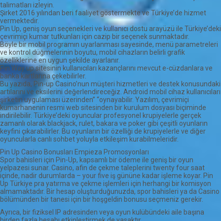
talimatları izleyin.
Şirket 2016 yılından beri faaliyet göstermekte ve Türkiye’de hizmet
vermektedir.
Pin Up, geniş oyun seçenekleri ve kullanıcı dostu arayüzü ile Türkiye’deki
çevrimiçi kumar tutkunları için cazip bir seçenek sunmaktadır.
Böyle bir mobil programın uyarlanması sayesinde, menü parametreleri
ve kontrol düğmelerinin boyutu, mobil cihazların belirli grafik
özelliklerine en uygun şekilde ayarlanır.
Pin Way up sitesinin kullanıcıları kazançlarını mevcut e-cüzdanlara ve
banka kartlarına çekebilirler.
Bu yazıda, Pin-up Casino’nun müşteri hizmetleri ve destek konusundaki
artılarını ve eksilerini değerlendireceğiz. Android mobil cihaz kullanıcıları
şirketin uygulaması üzerinden” “oynayabilir. Yazılım, çevrimiçi
kumarhanenin resmi web sitesinden bir kurulum dosyası biçiminde
indirilebilir. Türkiye’deki oyuncular profesyonel krupiyelerle gerçek
zamanlı olarak blackjack, rulet, bakara ve poker gibi çeşitli oyunların
keyfini çıkarabilirler. Bu oyunların bir özelliği de krupiyelerle ve diğer
oyuncularla canlı sohbet yoluyla etkileşim kurabilmeleridir.
Pin Up Casino Bonusları Empieza Promosyonları
Spor bahisleri için Pin-Up, kapsamlı bir ödeme ile geniş bir oyun
yelpazesi sunar. Casino, afin de çekme taleplerini twenty four saat
içinde, nadir durumlarda – your five iş gününe kadar işleme koyar. Pin
Up Türkiye pra yatırma ve çekme işlemleri için herhangi bir komisyon
almamaktadır. Bir hesap oluşturduğunuzda, spor bahisleri ya da Casino
bölümünden bir tanesi için bir hoşgeldin bonusu seçmeniz gerekir.
Ayrıca, bir fiziksel IP adresinden veya oyun kulübündeki aile başına
birden fazla hesabı etkinleştirmek de yasaktır.