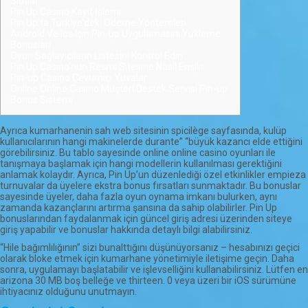
Slotlar
Pin Up Casino Kayıt İşlemi
Pin Up’ta Türkiye’deki Ödeme Yöntemleri
Android Ve Ios Için Pin-up Uygulamasını Yükleme
Bonusları
Oyun Sağlayıcıların Listesini Kontrol Edin
Pin Up Casino’nun Resmi Sitesine Nasıl Erişilir
Pin-up Casino Çevrimiçi Yuvalar
Online Online Casino Müşteri Destek Servisi Pin-up
Bonus Sistemi
Ayrıca kumarhanenin sah web sitesinin spicilège sayfasında, kulüp
kullanıcılarının hangi makinelerde durante” “büyük kazancı elde ettiğini
görebilirsiniz. Bu tablo sayesinde online online casino oyunları ile
tanışmaya başlamak için hangi modellerin kullanılması gerektiğini
anlamak kolaydır. Ayrıca, Pin Up’un düzenlediği özel etkinlikler empieza
turnuvalar da üyelere ekstra bonus fırsatları sunmaktadır. Bu bonuslar
sayesinde üyeler, daha fazla oyun oynama imkanı bulurken, aynı
zamanda kazançlarını artırma şansına da sahip olabilirler. Pin Up
bonuslarından faydalanmak için güncel giriş adresi üzerinden siteye
giriş yapabilir ve bonuslar hakkında detaylı bilgi alabilirsiniz.
“Hile bağımlılığının” sizi bunalttığını düşünüyorsanız – hesabınızı geçici
olarak bloke etmek için kumarhane yönetimiyle iletişime geçin. Daha
sonra, uygulamayı başlatabilir ve işlevselliğini kullanabilirsiniz. Lütfen en
arizona 30 MB boş belleğe ve thirteen. 0 veya üzeri bir iOS sürümüne
ihtiyacınız olduğunu unutmayın.