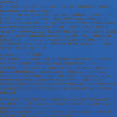
gerçekleşir.
Bu teşvikler, oyuncuların daha uzun süre eğlenmelerini ve potansiyel
kazançlarını artırmalarını sağlar.
Oyuncular kimliklerini teyit etmek için kişisel verilerini içeren online bir
kind doldurması ve bir vesikalık fotoğraf yüklemesi gerekmektedir.
Bir oyuncu şifresini unutursa, “Kayıt” menüsünde kişisel hesaba erişimi
geri yüklemeye yardımcı olacak özel bir “Şifremi Unuttum” sekmesi
vardır. Şifre veya e-posta gibi bazı ayrıntılar, kişisel ayarlarda Pin Up giriş
prosedürünü tamamladıktan sonra değiştirilebilir. Kişisel verilerinizin
çoğu gibi diğer ayrıntılar yalnızca destek” “aracılığıyla değiştirilebilir.
Promosyon kodları bonus bölümünde ya da para yatırırken özel alana
kod girilerek etkinleştirilebilir.
Casino Oyunları Ve Slotlar
Eski slotlar bazen modern akıllı telefonlarda çalışmaz ve yeni oyunlar
eski mobil cihazlarda çalışmaz. Pin Up uygulamalarındaki slot
makineleri, farklı mobil cihaz türlerinde daha hızlı position işlemi için
biraz basitleştirilmiş bir tasarıma sahiptir. Mobil oyun platformunu
kurduktan sonra, kullanıcı demo yöntemini kullanarak veya para için
oynayarak çevrimiçi veya çevrimdışı slot machine makinelerini
başlatabilecektir. Pin Up online kumarhanesindeki en iyi slot makineleri,
Android empieza iOS için mobil sürümde çok fazla zorluk çekmeden
bulunabilir.
Pin Up, her zevke uygun çok sayıda oyun, birçok yerel ödeme çözümü
ve Türkçe kapsamlı bir destek” “sistemi ile Türkiye’nin durante önde
gelen kumar siteleri arasındadır.
Eğlenceli ve güvenilir bir oyun deneyimi arayan oyuncular için Pin-Up
Casino kesinlikle dikkate değer bir seçenektir.