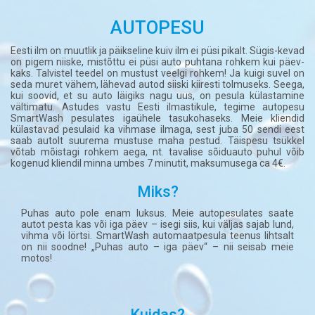
AUTOPESU
Eesti ilm on muutlik ja päikseline kuiv ilm ei püsi pikalt. Sügis-kevad
on pigem niiske, mistõttu ei püsi auto puhtana rohkem kui päev-
kaks. Talvistel teedel on mustust veelgi rohkem! Ja kuigi suvel on
seda muret vähem, lähevad autod siiski kiiresti tolmuseks. Seega,
kui soovid, et su auto läigiks nagu uus, on pesula külastamine
vältimatu. Astudes vastu Eesti ilmastikule, tegime autopesu
SmartWash pesulates igaühele tasukohaseks. Meie kliendid
külastavad pesulaid ka vihmase ilmaga, sest juba 50 sendi eest
saab autolt suurema mustuse maha pestud. Täispesu tsükkel
võtab mõistagi rohkem aega, nt. tavalise sõiduauto puhul võib
kogenud kliendil minna umbes 7 minutit, maksumusega ca 4€.
Miks?
Puhas auto pole enam luksus. Meie autopesulates saate
autot pesta kas või iga päev – isegi siis, kui väljas sajab lund,
vihma või lörtsi. SmartWash automaatpesula teenus lihtsalt
on nii soodne! „Puhas auto – iga päev“ – nii seisab meie
motos!
Kuidas?