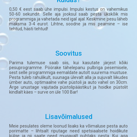
0,50 € eest saab ühe impulsi. Impulsi kestus on vahemikus
50-60 sekundit. Selle aja jooksul saab pesta ükskõik mis
programmiga ja vahetada neid igal ajal. Keskmine pesu läheb
maksma 3-4 eurot. Lihtne, soodne ja mis peamine – ise
tehtud, hästi tehtud!
Soovitus
Parima tulemuse saab siis, kui kasutate järjest kõiki
pesuprogramme. Pöörake tähelepanu pulbriga pesemisele,
sest selle programmiga eemaldate autolt suurema mustuse.
Pesta tuleb rahulikult, suunaga ülevalt alla ja sujuvalt liikudes
ümber auto, optimaalne vahe püstoli ja auto vahel on 30cm.
Ärge unustage vajutada püstolipäästikut ja hoidke püstolit
kindlalt käes – surve on üle 100 Bar!
Lisavõimalused
Meie pesulates oleme loonud lisaks ka võimaluse pesta auto
porimatte – lihtsalt riputage need spetsiaalsete hoidikute
külge ja nii saate need mugavalt puhtaks pesta. Kui aga