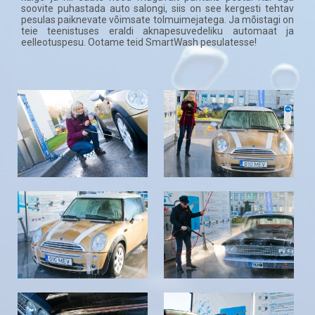
soovite puhastada auto salongi, siis on see kergesti tehtav
pesulas paiknevate võimsate tolmuimejatega. Ja mõistagi on
teie teenistuses eraldi aknapesuvedeliku automaat ja
eelleotuspesu. Ootame teid SmartWash pesulatesse!