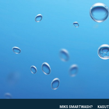
MIKS SMARTWASH?
KASUT