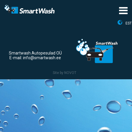
EST
Smartwash Autopesulad OÜ
E-mail:
info@smartwash.ee
Site by NOVOT