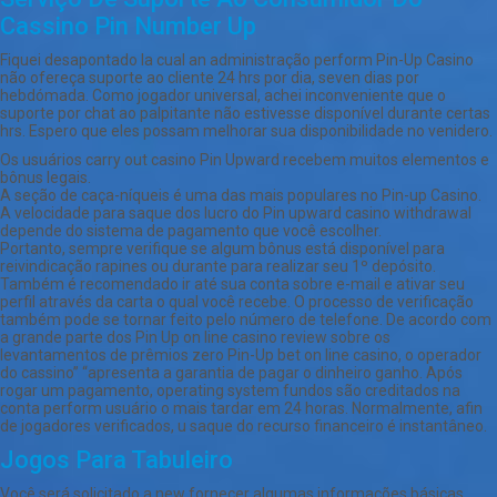
Cassino Pin Number Up
Fiquei desapontado la cual an administração perform Pin-Up Casino
não ofereça suporte ao cliente 24 hrs por dia, seven dias por
hebdómada. Como jogador universal, achei inconveniente que o
suporte por chat ao palpitante não estivesse disponível durante certas
hrs. Espero que eles possam melhorar sua disponibilidade no venidero.
Os usuários carry out casino Pin Upward recebem muitos elementos e
bônus legais.
A seção de caça-níqueis é uma das mais populares no Pin-up Casino.
A velocidade para saque dos lucro do Pin upward casino withdrawal
depende do sistema de pagamento que você escolher.
Portanto, sempre verifique se algum bônus está disponível para
reivindicação rapines ou durante para realizar seu 1º depósito.
Também é recomendado ir até sua conta sobre e-mail e ativar seu
perfil através da carta o qual você recebe. O processo de verificação
também pode se tornar feito pelo número de telefone. De acordo com
a grande parte dos Pin Up on line casino review sobre os
levantamentos de prêmios zero Pin-Up bet on line casino, o operador
do cassino” “apresenta a garantia de pagar o dinheiro ganho. Após
rogar um pagamento, operating system fundos são creditados na
conta perform usuário o mais tardar em 24 horas. Normalmente, afin
de jogadores verificados, u saque do recurso financeiro é instantâneo.
Jogos Para Tabuleiro
Você será solicitado a new fornecer algumas informações básicas,