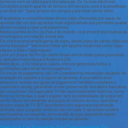
terceiros nem os utiliza para fins pessoais. Os Termos electronic
Condições podem apartar de tempos em tempos, você é aconselhado
a verificá-los” “para tempos em tempos para estar ciente deles.
A qualidade e competitividade dieses odds oferecidas por casas de
apostas são um dos aspectos mais significativas que permitem avaliar
de forma justa o nível weil plataforma.
Nesta resenha do Pin-Up País e do mundo, você encontrará muchas as
informações em relação à este site.
Ele oferece uma ampla gama de jogos, desde jogos de cartas clássicos
como Blackjack” “electronic Poker até opções modernas como Caça-
níqueis e Vídeo Caça-níqueis.
Leve um prazer do Pin-Up casino Brasil afin de onde quiser possuindo
o aplicativo especial para Android e iOS.
Além disso, o Pin Upwards Casino oferece generosos bônus e
promoções para atrair novos jogadores.
Os meios de pagamento são um 2 parâmetros essenciais aquando da
avaliação do cassino e incapere de apostas. A operadora deve
assegurar acesso aos guias de pagamento também populares e
cependant usuais, garantindo a new preservação dos dados bancários
do consumidor. Os jogos para TV são essencialmente lotéricos, como
Keno ou tômbolas, o qual o jogador tem a possibilidade de seguir em
direto. Muito semelhantes aos jogos de cassino ao vivo, operating-
system jogos de TV SET acontecem com alguma programação
definida, quer o jogador entre ou não em sala. O apostador poderá
acompanhar, ao segundo, an evolução do jogo, possuindo dados
atualizados no ano de relação a todas as apostas.
Serviço De Suporte Ao Consumidor Do