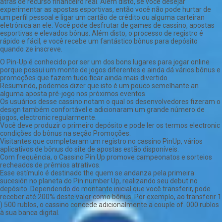
atrás de recurso financeiro real. Além disto, se você desejar
experimentar as apostas esportivas, então você não pode hurtar de
um perfil pessoal e ligar um cartão de crédito ou alguma carteiran
eletrônica an ele. Você pode desfrutar de games de cassino, apostas
esportivas e elevados bônus. Além disto, o processo de registro é
rápido e fácil, e você recebe um fantástico bônus para depósito
quando ze inscreve.
O Pin-Up é conhecido por ser um dos bons lugares para jogar online
porque possui um monte de jogos diferentes e ainda dá vários bônus e
promoções que fazem tudo ficar ainda mais divertido.
Resumindo, podemos dizer que isto é um pouco semelhante an
alguma aposta pré-jogo nos próximos eventos.
Os usuários desse cassino notam o qual os desenvolvedores fizeram o
design também confortável e adicionaram um grande número de
jogos, electronic regularmente.
Você deve produzir o primeiro depósito e pode ler os termos electronic
condições do bônus na seção Promoções.
Visitantes que completaram um registro no cassino PinUp, vários
aplicativos de bônus do site de apostas estão disponíveis.
Com frequência, o Cassino Pin Up promove campeonatos e sorteios
recheados de prêmios atrativos.
Esse estímulo é destinado the quem se andanza pela primeira
sucesión no planeta do Pin number Up, realizando seu debut no
depósito. Dependendo do montante inicial que você transferir, pode
receber até 200% deste valor como bônus. Por exemplo, ao transferir 1
) 500 rublos, o cassino concede adicionalmente a couple of. 000 rublos
à sua banca digital.