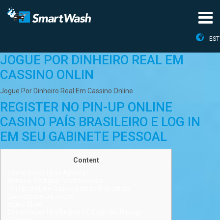
EST
JOGUE POR DINHEIRO REAL EM
CASSINO ONLIN
Jogue Por Dinheiro Real Em Cassino Online
REGISTER NO PIN-UP ONLINE
CASINO PAÍS BRASILEIRO E LOG IN️
EM SEU GABINETE PESSOAL
Content
Como Fazer Uma Aposta?
Bônus E Códigos Promocionais
Pin Up On Line Casino Entrar: Site Oficial
Diversidade De Jogos
Vídeo Slots
Como Fazer Um Registro E Login No Pin-up
Cassino