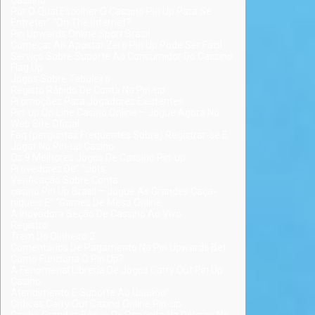
Por O Qual Escolher O Cassino Pin Up Para Se
Entreter” “On The Internet?
Pin Upwards Online Sport Brasil
Começar An Apostar Zero Pin Up Pode Ser Fácil
Serviço Sobre Suporte Ao Consumidor Do Cassino
Flag Up
Jogos Sobre Tabuleiro
Registo Rápido De Conta Na Pin-up
Promoções Para Jogadores Existentes
Pin-up On Line Casino Online – Jogue Agora No
Web Site Oficial
Faq (perguntas Frequentes Sobre) Registrar-se E
Jogar No Pin-up Casino
Os 9 Melhores Jogos De Cassino Pin-up
Provedores De” “slots
Verificação Sobre Conta
casino Pin Up Brasil – Jogue As Grandes Caça-
níqueis E” “Games De Mesa Online
A Inovadora Seção De Cassino Ao Vivo
Registro
Trem Do Dinheiro 2
Comentários De Pagamento Na Pin Upwards Bet
Como Funciona O Pin Up?
A Fenomenal Librería De Jogos Carry Out Pin Up
Casino
Atendimento E Suporte Ao Usuário”
Críticas Carry Out Casino Online Pin-up
Ganhe Grandes Bônus De Depósito Na Dólares No