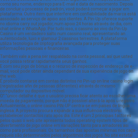
como seu nome, endereço para E-mail e data de nascimento. Depois
de concluir u processo de padrón, você poderá começar a jogar em
plataforma. Outro item que interfere em confiabilidade da marca está
associado ao serviço de apoio aos clientes. A Pin-Up oferece suporte
no idioma carry out jogador, num apoio 24 horas através de dia, com
chat online e WhatsApp. Por tudo isso, o cassino ao vivo da Pin-Up
Casino é um verdadeiro salto num cassino real, apresentando an
autenticidade, luxo e glamour 2 cassinos terrestres. A plataforma
utiliza tecnologia de criptografia avançada para proteger suas
informações pessoais e financeiras.
Também vale a pena ser respaldado na conta pessoal, así que usted
você possa retirar rapidamente seus ganhos.
E com seu jogo de bônus e o recurso de inspección de endereço de e-
mail, você pode obter ainda cependant de sua experiência de jogo on
the web.
É proibido contarse em contas distintos no Pin-up on line casino login
(registradas afin de pessoas diferentes) através do mesmo
computador ou dispositivo móvel.
O” “único detalhe é que o usuário precisa ficar atento ao escolher uma
moeda de pagamento, porque não é possível alterá-la após u registro.
Actualmente, o online casino PIN-UP centra-se em países de língua
inglesa. A proyecto procura expandir a sua influência electronic
estabelecer contactos rato após dia. Este é um 2 principais factores
pelos quais o web site apresenta todos operating-system tipos de
divertimento de jogo online em variações tanto para amadores asi
como para profissionais. Os tamanhos das apostas mínimas nos caça-
níqueis são determinados pelos algoritmos dos jogos. No site estatal