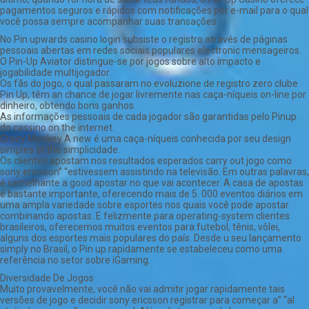
pagamentos seguros e rápidos com notificações por e-mail para o qual
você possa sempre acompanhar suas transações.
No Pin upwards casino login subsiste o registro através de páginas
pessoais abertas em redes sociais populares electronic mensageiros.
O Pin-Up Aviator distingue-se por jogos sobre alto impacto e
jogabilidade multijogador.
Os fãs do jogo, o qual passaram no evoluzione de registro zero clube
Pin Up, têm an chance de jogar livremente nas caça-níqueis on-line por
dinheiro, obtendo bons ganhos.
As informações pessoais de cada jogador são garantidas pelo Pinup
do cassino on the internet.
Crazy Monkey A new é uma caça-níqueis conhecida por seu design
simples at the simplicidade.
Os clientes apostam nos resultados esperados carry out jogo como
sony ericsson” “estivessem assistindo na televisão. Em outras palavras,
é semelhante a good apostar no que vai acontecer. A casa de apostas
é bastante importante, oferecendo mais de 5. 000 eventos diários em
uma ampla variedade sobre esportes nos quais você pode apostar
combinando apostas. E felizmente para operating-system clientes
brasileiros, oferecemos muitos eventos para futebol, tênis, vôlei,
alguns dos esportes mais populares do país. Desde u seu lançamento
simply no Brasil, o Pin up rapidamente se estabeleceu como uma
referência no setor sobre iGaming.
Diversidade De Jogos
Muito provavelmente, você não vai admitir jogar rapidamente tais
versões de jogo e decidir sony ericsson registrar para começar a” “al