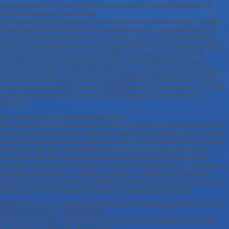
Dependendo do monto inicial que você transferir, pode receber até
200% desse valor como bônus.
Os usuários deste cassino notam o qual os desenvolvedores fizeram o
design cependant confortável e adicionaram um grande número de
jogos, at the regularmente. No momento, esta é uma das melhores
opções para ganhar dinheiro real. Experimente você mesmo, porque u
serviço de apostas está disponível afin de quaisquer usuários. A
interface da página principal do cassino Pin-up Brasil é simples e
confortável, o que permite até mesmo an um jogador search engine
marketing experiência entender the gestão do internet site. Os caça-
níqueis apresentando a retirada de ganhos estão localizados em uma
aba separada para prestar a busca de máquinas por zona dos
usuários.
Promoções Para Jogadores Existentes
Eles simplesmente vão para o perfil do jogo, usando seu apelido at the
senha. Especificando the moeda de depósito, o jogador tem que levar
em conta a possibilidade para depositar e descartar fundos do cassino
Pin Up através de confortáveis instrumentos de pagamento. Se o
convidado não tiver realizado a new verificação dos informações
pessoais, ele poderá notar alguns atrasos no pagamento” “de ganhos a
carteiras eletrônicas. A conato de contas no cassino Pin Upward é
permitida apenas a visitantes adultos Realizar o evoluzione de registro
neste clube online pode até mesmo inexperientes iniciantes.
Money Train 2 é 1 jogo de caça-níqueis on-line que proporcionará uma
experiência única e emocionante.
Por exemplo, em 1 campeonato de caça-níqueis, algumas apostas
específicas podem ser requisitadas.