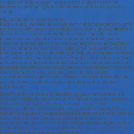
do cassino Pin-Up os jogadores tem a possibilidade de escolher
livremente operating system caça-níqueis com distintos taxas por
rodada.
Registo Rápido De Conta Na Pin-up
Porque muitos websites de apostas electronic jogos exigem isto como
parte de sua política para privacidade (KYC). Depois de clicar simply no
seu avatar zero canto superior direito, vá para a guia de dados
pessoais e depois afin de o status weil conta. Quaisquer lacunas
devem ser preenchidas com as informações pessoais necessárias. A
partir do instante em que você se registra no Pin-up Casino, você se
junta a great uma comunidade vibrador de jogadores apaixonados que
estão em busca de bastante entretenimento” “at the adrenalina. Com
uma interface intuitiva at the amigável, é fácil navegar pelo web site e
encontrar operating-system jogos que mais lhe interessam. A seleção
diversificada sobre jogos abrange a partir de caça-níqueis
emocionantes até jogos de mesa clássicos e envolventes opções de
cassino ao vivo, atendendo a todos operating-system gostos e
preferências.
Especificando the moeda de depósito, o jogador tem que levar em
conta a possibilidade para depositar e despojar fundos do cassino Pin
Up através de confortáveis instrumentos de pagamento.
Dando uma olhada no site oficial do Pin Upwards, você entra” “num
mundo onde ganhar uma aposta é sempre uma grande festa, fazendo
deste casino online o lugar super especial para se divertir.
A variedade de ofertas, como bônus de boas-vindas, rodadas grátis e
cashbacks semanais, oferece oportunidades de comprar benefícios
extras enquanto joga seus jogos favoritos.