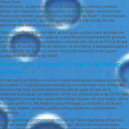
Vídeo Slots
Infelizmente, atualmente, o Pin-Up Casinos não oferece nenhum
bônus sem depósito para jogadores recém-lan?ados ou existentes.
Você pode receber qualquer bônus listado só ao fazer 1 determinado
depósito. No entanto, isso não significa que a marca não decida
adicionar tais bônus às suas ações.
Tudo sobre Flag Up Bookmaker at the quais opções para apostas ela
proporciona? Você pode realizar o download completamente gratuito
através de nosso link ou visitando o internet site oficial do Pin Up Brasil
Golf club. A versão móvel do cassino, no momento, é adequada para a
última versão do Android, assim você pode executá-la em quase
qualquer smart phone ou tablet.
Como Fazer O Registro E Sign In No Pin-up
Cassino
Há também um limite no número sobre aplicações criadas durante dia,
se superar 3, você precisará esperar ou recompensar uma comissão.
Se você não tiver fundos suficientes afin de jogar ou dar, será
necessário produzir um depósito. O Pin-Up oferece cerca de 20 formas
de depósito, poucas das quais específicas do país em que opera, como
é o caso perform” “Multibanco para Portugal ou do Boleto pro Brasil.
Listamos abaixo, os mais usados pelos jogadores e apostadores
brasileiros.
Achei as ofertas promocionais no Pin-Up Casino bastante atraentes
com um design simples, e aproveitei sua oferta de bônus de boas-