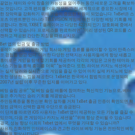
끝없는 재미와 수익 창출의 가능성을 열어주는 동안 새로운 고객을 확보하
는 것입니다. 고객 편의를 더욱 개선하고 전 세계적으로 중요한 시장에 대
한 장악력을 강화하기 위해 기술이 중요한 자원이 되었습니다. 1xBet은 스
포츠 이벤트뿐만 아니라 TELEVISION 게임에 대한 다양한 베팅 기회를 제
공합니다. 현재, 1XBET 플레이어는 다양한 42가지 인기 암호화폐 중에서
선택할 수 있습니다. 프로세스를 완료하려면” “미리 생성된 QR 코드를 스
캔하고 제공된 간단한 지침을 따르십시오.
Bet 앱의 입금 및 출금 방법
플레이어들은 다양한 게임 회사와 게임 종류를 플레이할 수 있어 만족스러
운 경험을 얻고 있다. 이러한 다양한 선택지는 사용자들에게 항상 새롭고
흥미로운 게임을 탐색할 기회를 제공하며 각각의 게임은 고유한 테마와 보
너스 기능을 통해 흥미를 더욱” “높여준다. 또한, 라이브 카지노 섹션에서
는 실제 딜러와 실시간으로 게임을 즐길 수 있어 마치 실제 카지노에 있는
듯한 생생한 느낌을 제공한다. 1xBet은 한국에서 합법적으로 운영되며
2007년 설립 이후 꾸준한 입지를 이어가고 있다.
베팅 슬립 공유” “및 베팅 슬립 배틀에 참여하는 혁신적인 기능으로, 베터
들은 추가적인 승리 기회를 제공받습니다.
주민등록증을 통한신분 확인 절차를 거쳐 1xBet 출금 인증이 확인되면 확
정된 금액이 선택한 결제 수단으로 송금된다.
이 단계를 따르면 iOS 사용자는 1xBet 앱이 제공하는 모든 기능을 즐길 수
있으며, 다음 큰 게임이나 카지노 세션을” “위해 항상 준비될 수 있습니다.
결국, 성능 향상 이외의 1xbet 앱에서 무엇을 기대할 수 있습니까?
사용자 친화적인 인터페이스와 견고한 라이브 베팅 기능은 전반적인 베팅
경험을 향상시킵니다.