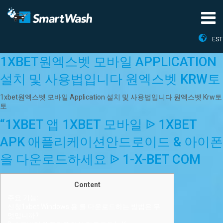
EST
1XBET원엑스벳 모바일 APPLICATION
설치 및 사용법입니다 원엑스벳 KRW토
1xbet원엑스벳 모바일 Application 설치 및 사용법입니다 원엑스벳 Krw토
토
“1XBET 앱 1XBET 모바일 ᐉ 1XBET
APK 애플리케이션안드로이드 & 아이폰
을 다운로드하세요 ᐉ 1-X-BET COM
Content
주요 기능:
신청1xbet Windows 용 를 다운로드하는 방법은 무
엇입니까?