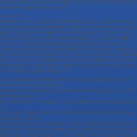
1xbet 앱 등록 양식을 사용하여 등록할 수 있으며 상호 유익한 결정을 내린
것에 대해 보상을 받을 수도 있습니다.
라이브 카지노
원엑스벳의 카지노 게임은 사용자들에게 현장감 넘치는 경험을 제공하며,
다양한 게임과 공급자 선택을 통해 사용자들은 자신에게 가장 맞는 게임을
찾을 수 있습니다. 축구는 플레이어가 베팅하는 가장 인기 있는 스포츠이
며, 매일 2, 000개 이상의 베팅 이벤트를 제공합니다. 누적 결과의 확률이
높아지는 ‘향상된 일일 스페셜’이라는 섹션이 있습니다. 가입 주소는
1xbet. com 이며 프로모션 코드 air334를 입력하시면 최대 보너스를 지급
받고 다양한 이벤트 정보를 받아보실 수 있습니다. 스포츠 보너스 130, 000
원과 카지노 보너스 180, 000원 등 최대 보너스 384, 000원 까지 지급됩니
다. 광범위한 고객 기반을 보유한 1xbet은 사용자의 요구에 부응하는 강력
한 고객 지원 시스템을 구축했습니다.
그런 다음 인출 할 트랜잭션을 선택하고 인출 프로세스를 완료하기 위해
화면의 지시에 따라 할 수 있습니다.
사용자들은 이벤트별 프로모션에 참여하고 캐시백 및 리로드 보너스의 혜
택을 받을 수 있습니다.
앱의 전용 성격은 더 나은 성능과 기기에 맞춤화된 내비게이션을 보장합니
다.
이 응용 프로그램을 사용하면 게임 중에 발생하는 잠금 및 기타 제한 사항
을 우회 할 수 있습니다.
결국, 성능 향상 이외의 1xbet 앱에서 무엇을 기대할 수 있습니까? 1xBet
베팅 회사는 매달 베팅 슬립 배틀을 개최하고 플레이어들이 추가 보너스를
받을 수 있는 기회를 제공합니다. 그러나 제안은 부족하지 않습니다, 빙고