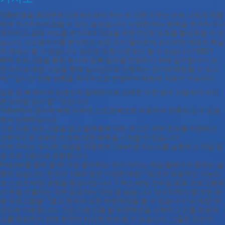
1хBet 앱을 휴대폰에 다운로드해야 하는 또 다른 이유는 바로 나에게 적합
하게 커스터마이징할 수 있는 옵션입니다. 다양한 메뉴 항목을 추가하거나
제거하고, 결제 카드를 추가하며 계정을 위한 2단계 보호를 활성화할 수 있
습니다. 시스템이이를 분석하고 모든 것이 올바르게 표시되면 계정에 확실
히 액세스 할 수 있습니다. 당신은 또한 다운로드 할 수 있습니다1XBET
APK 프로그램을 통해 회사에 등록 절차를 진행하기 위해 설치합니다. 또
한 라이브 베팅 기능을 통해 실시간으로 진행되는 경기에 베팅할 수 있으
며,” “실시간 진행 상황을 즉각적으로 반영하여 베팅에 적용이 가능하다.
입증 된 북 메이커 브랜드와 협력하기로 선택한 수천 명의 사용자가 이미
본 것처럼 감사 할” “것입니다.
1xBet에서 경마에 베팅 하려면 스포츠북으로 이동하여 왼쪽의 도구 모음
에서 선택하십시오.
그런 다음 프로그램을 열고 플랫폼에 대한 로그인 세부 정보를 지정하고
근본적으로 새로운 조건에 대한 예측을 시작할 수 있습니다.
이제 우리는 유사한 개념을 적용하여 1xbet 앱 리소스를 실행하고 작업 응
용 프로그램으로 변환합니다.
Popular를 클릭 할 때 가장 좋아하는 것이 카지노 게임 플레이어 중에는 슬
롯이 있습니다. 한국의 1xbet 앱은 다양한 베팅” “옵션과 포괄적인 기능으
로 스포츠 베팅 경험을 향상시킵니다. 1 엑스 베팅 모바일 응용 프로그램에
서 돈을 인출하는 것은 입금하는 것만 큼 쉽습니다. 당신이해야 할 모든 응
용 프로그램을” “열고 현재의 모든 트랜잭션을 볼 수 있습니다”내 계정”섹
션으로 이동합니다. 그런 다음 인출 할 트랜잭션을 선택하고 인출 프로세
스를 완료하기 위해 화면의 지시에 따라 할 수 있습니다. 그들은 단순히