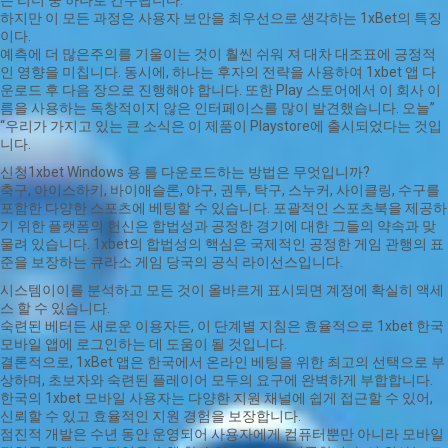
하지만 이 모든 과정은 사용자 보안을 최우선으로 생각하는 1xBet의 특징
이다.
예측에 더 많은주의를 기울이는 것이 훨씬 쉬워 져 대차 대조표에 긍정적
인 영향을 미칩니다. 동시에, 하나는 후자의 전략을 사용하여 1xbet 앱 다
운로드 후 다음 장으로 진행해야 합니다. 또한 Play 스토어에서 이 회사 이
름을 사용하는 독창적이지 않은 인터페이스를 많이 발견했습니다. 오늘”
“우리가 가지고 있는 큰 소식은 이 제품이 Playstore에 출시되었다는 것입
니다.
신청1xbet Windows 용 를 다운로드하는 방법은 무엇입니까?
축구, 아이스하키, 바이애슬론, 야구, 권투, 탁구, 스누커, 사이클링, 수구를
포함한 다양한 스포츠에 베팅할 수 있습니다. 포괄적인 스포츠북을 제공하
기 위한 플랫폼의 헌신은 합법성과 공정한 경기에 대한 그들의 약속과 맞
물려 있습니다. 1xbet의 합법성의 핵심은 국제적인 공정한 게임 관행의 표
준을 보장하는 큐라소 게임 당국의 공식 라이선스입니다.
시스템이이를 분석하고 모든 것이 올바르게 표시되면 계정에 확실히 액세
스 할 수 있습니다.
숙련된 베터든 새로운 이용자든, 이 단계별 지침은 효율적으로 1xbet 한국
모바일 앱에 로그인하는 데 도움이 될 것입니다.
결론적으로, 1xBet 앱은 한국에서 온라인 베팅을 위한 최고의 선택으로 부
상하며, 초보자와 숙련된 플레이어 모두의 요구에 완벽하게 부합합니다.
한국의 1xbet 모바일 사용자는 다양한 지원 채널에 쉽게 접근할 수 있어,
신뢰할 수 있고 효율적인 지원 경험을 보장합니다.
점진적 개발은 수년 동안 운영되어 사용자에게 컴퓨터뿐만 아니라 모바일