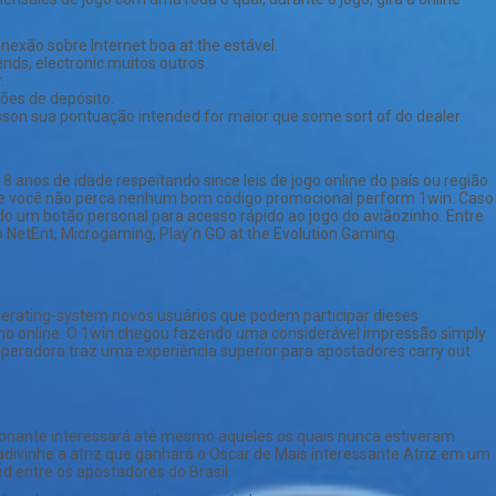
exão sobre Internet boa at the estável.
ends, electronic muitos outros.
.
ões de depósito.
csson sua pontuação intended for maior que some sort of do dealer.
 anos de idade respeitando since leis de jogo online do país ou região
 que você não perca nenhum bom código promocional perform 1win. Caso
o um botão personal para acesso rápido ao jogo do aviãozinho. Entre
 NetEnt, Microgaming, Play’n GO at the Evolution Gaming.
erating-system novos usuários que podem participar dieses
ino online. O 1win chegou fazendo uma considerável impressão simply
operadora traz uma experiência superior para apostadores carry out
cionante interessará até mesmo aqueles os quais nunca estiveram
 adivinhe a atriz que ganhará o Oscar de Mais interessante Atriz em um
d entre os apostadores do Brasil.