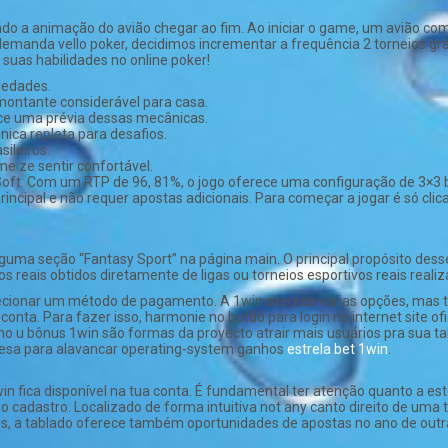
uando a animação do avião chegar ao fim. Ao iniciar o game, um avião c
manda vello poker, decidimos incrementar a frequência 2 torneios gra
uas habilidades no online poker!
iedades.
 montante considerável para casa.
ce uma prévia dessas mecânicas.
nica repleta para desafios.
ileiros.
 ze sentir confortável.
Soft. Com um RTP de 96, 81%, o jogo oferece uma configuração de 3×3 b
ipal e não requer apostas adicionais. Para começar a jogar é só clicar n
lguma seção “Fantasy Sport” na página main. O principal propósito desse 
 reais obtidos diretamente de ligas ou torneios esportivos reais real
 selecionar um método de pagamento. A 1win oferece várias opções, mas 
ta. Para fazer isso, harmonie no botão para login no internet site ofic
o u bônus 1win são formas da proyecto atrair mais usuários pra sua t
mpresa para alavancar operating-system ganhos
estrela bet 1win
.
 fica disponível na tua conta. É fundamental ter atenção quanto a est
 no cadastro. Localizado de forma intuitiva not any canto direito de uma
s, a tablado oferece também oportunidades de apostas no ano de outr