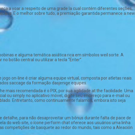
omeça a voar a respeito de uma grade la cual contém diferentes seções,
tuitos. E o melhor sobre tudo, a premiação garantida permanece a new
obinas e alguma temática asiática rica em símbolos weil sorte. A
o botão central ou utilizar a tecla “Enter”.
jogo on-line é criar alguma equipe virtual, composta por atletas reais.
izados saccage da formação dasjenige equipes.
the mais recomendada é o PIX, por sua agilidade at the facilidade. Uma
ial ou simply no aplicativo móvel, digite seu endereço para e-mail ou
ablado. Entretanto, como continuamente falamos, embora isto seja
e detalhe, para não desaproveitar um bônus durante falta de pace de
 tela do web site, o ícone perform chat oferece aos usuários uma linha
as competições de basquete ao redor do mundo, tais como a Aleación