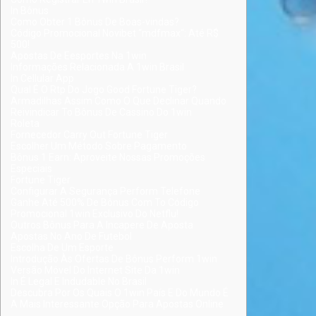
In Bônus
Como Obter 1 Bônus De Boas-vindas?
Código Promocional Novibet “mdfmax“: Até R$
500!
Apostas De Eesportes Na 1win
Informações Relacionada A 1win Brasil
In Cellular App
Qual É O Rtp Do Jogo Good Fortune Tiger?
Armadilhas Assim Como O Que Declinar Quando
Reivindicar To Bônus De Cassino Do 1win
Roleta
Fornecedor Carry Out Fortune Tiger
Escolher Um Método Sobre Pagamento
Bônus 1 Earn: Aproveite Nossas Promoções
Especiais
Fortune Tiger
Configurar A Segurança Perform Telefone
Ganhe Até 500% De Bônus Com To Código
Promocional 1win Exclusivo Do Netflu!
Outros Bônus Para A Incapere De Aposta
Apostas No Ano De Futebol
Escolha De Um Esporte
Introdução Às Ofertas De Bônus Perform 1win
Versão Móvel Do Internet Site Da 1win
In É Legal E Indudable No Brasil
Descubra Por Os Quais O 1win País E Do Mundo É
A Mais Interessante Opção Para Apostas Online