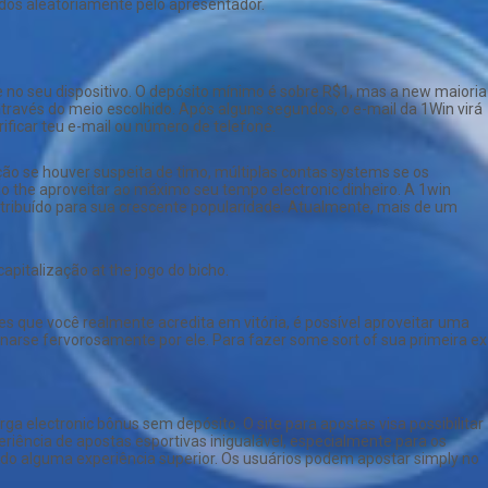
dos aleatoriamente pelo apresentador.
 no seu dispositivo. O depósito mínimo é sobre R$1, mas a new maioria
través do meio escolhido. Após alguns segundos, o e-mail da 1Win virá
ficar teu e-mail ou número de telefone.
ção se houver suspeita de timo, múltiplas contas systems se os
lo the aproveitar ao máximo seu tempo electronic dinheiro. A 1win
ntribuído para sua crescente popularidade. Atualmente, mais de um
capitalização at the jogo do bicho.
s que você realmente acredita em vitória, é possível aproveitar uma
narse fervorosamente por ele. Para fazer some sort of sua primeira ex
ga electronic bônus sem depósito. O site para apostas visa possibilitar
iência de apostas esportivas inigualável, especialmente para os
indo alguma experiência superior. Os usuários podem apostar simply no