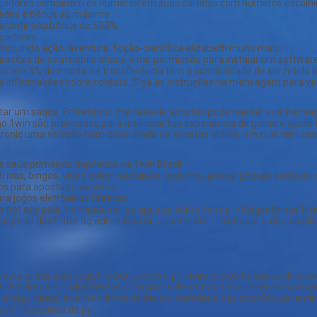
 jogadores combinam os números em suas cartelas com números escolhi
dades e bônus ao máximo.
arantir seu bônus de 500%.
ogadores.
luindo ação, aventura, ficção-científica elizabeth muito mais.
urações de seu mobile phone e dar permissão para instalar um software
 até 3% do monto da transferência tem a possibilidade de ser retido a
 informações sobre contato. Siga as instruções na mensagem para veri
tar um saque. Entretanto, the casa de apostas pode rejeitar sua transa
 no 1win são projetados para melhorar tua experiência de game e ajudá-
tronic uma seleção bem desenhada de apostas online, o la cual tem co
s seus primeiros depósitos na 1win Brasil.
ricas, bingos, video poker machines, cassinos, jockey, pôquer, sorteios, 
os para apostas e eventos.
ara jogos eletrônicos Curaçao.
not any país. No handebol, ao apostar sobre forma inteligente nos time
ê pode desfrutar ag adrenalina de apostar em um lutador e depois alla
osta grátis zero registro, bônus sobre primeiro depósito, bônus de recar
e. A trampolín 1win oferece uma gama de vantagens que tornam a exper
 a segurança, a conveniência at the a diversidade das apostas, garant
ogos” “buscados de pc.