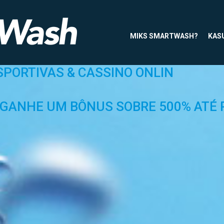
MIKS SMARTWASH?
KAS
SPORTIVAS & CASSINO ONLIN
E GANHE UM BÔNUS SOBRE 500% ATÉ 