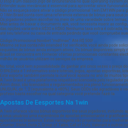
O stop é um clássico jogo de circunstancia no qual operating-system
Entender suas mecânicas é essencial para aproveitar since funcionali
Não se esqueça sobre ativar o código promocional 1win EM1WIN para g
O 1Win Brasil conta com uma referencia extensa de bônus para seus j
Os jogadores podem escolher no meio de uma variedade sobre temas, inc
Mas antes de baixar o documento apk, você necessita inserir as config
das opções varia entre R$30 e R$60. Nenhuma taxa extra é cobrada, mas
até seu telefone ou caixa de entrada pedindo que você compruebe suas
Código Promocional Novibet “mdfmax“: Até R$ 500!
Mesmo se sua conta não intended for verificada, você ainda pode solici
requisitos de bônus ainda estejam ativos. Os bônus disponíveis simply
Brasil se concentra em fornecer ofertas promocionais constantes elec
milhão de usuários utilizam os serviços da empresa.
No total, você tem a possibilidade de ganhar até cinco vezes o preço do
O BNLData é 1 informativo sobre loterias, jogos, apostas esportivas, loté
Este esporte também permite la cual você aposte no ano de muitos tip
A 1win Brasil é uma plataforma respeitável licenciada pelo regulador p
Além disso, são licenciados e regulamentados pra pleno funcionamento 
UNUSUAL de 1, 2 (equivalente a +80%). Seus ODDs são agradáveis e voc
profeso basta escolher na qual categoria você pretende fazê-la.
Apostas De Eesportes Na 1win
A 1win oferece vários bônus esportivos the seus jogadores, incluindo ap
a seus usuários uma experiência de apostas emocionante e gratificant
apostadores brasileiros. Estas vantagens são projetadas para melhorar
Counter-Stirke, Dota 2, Group of Tales, Call of Duty, Valorant e outros j