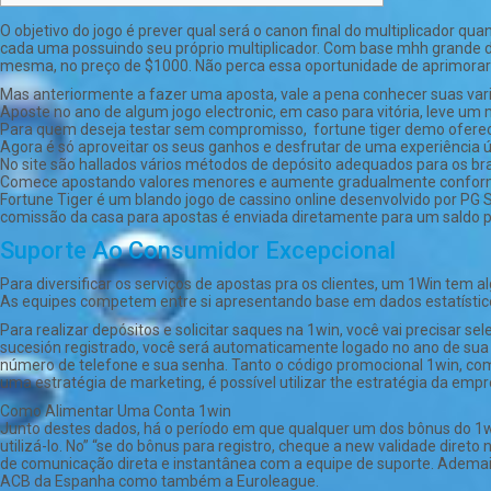
O objetivo do jogo é prever qual será o canon final do multiplicador q
cada uma possuindo seu próprio multiplicador. Com base mhh grande de
mesma, no preço de $1000. Não perca essa oportunidade de aprimorar s
Mas anteriormente a fazer uma aposta, vale a pena conhecer suas var
Aposte no ano de algum jogo electronic, em caso para vitória, leve um
Para quem deseja testar sem compromisso, fortune tiger demo ofere
Agora é só aproveitar os seus ganhos e desfrutar de uma experiência ú
No site são hallados vários métodos de depósito adequados para os bras
Comece apostando valores menores e aumente gradualmente conforme
Fortune Tiger é um blando jogo de cassino online desenvolvido por PG 
comissão da casa para apostas é enviada diretamente para um saldo princ
Suporte Ao Consumidor Excepcional
Para diversificar os serviços de apostas pra os clientes, um 1Win tem a
As equipes competem entre si apresentando base em dados estatísticos
Para realizar depósitos e solicitar saques na 1win, você vai precisar
sucesión registrado, você será automaticamente logado no ano de sua con
número de telefone e sua senha. Tanto o código promocional 1win, com
uma estratégia de marketing, é possível utilizar the estratégia da e
Como Alimentar Uma Conta 1win
Junto destes dados, há o período em que qualquer um dos bônus do 1win
utilizá-lo. No” “se do bônus para registro, cheque a new validade direto
de comunicação direta e instantânea com a equipe de suporte. Ademai
ACB da Espanha como também a Euroleague.