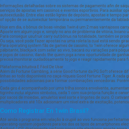
Informações detalhadas sobre os sistemas de pagamento afin de saque,
serviços de apostas em cassinos e eventos esportivos. Para auxiliar o
autoexclusão. Entre elas estão lignes de depósito, apostas e tempo p
of opção de se autoexcluir temporária ou permanentemente da tablad
Hoje em dia, o bônus de boas-vindas 1win é um 2 mais vantajosos carr
Aposte em algum jogo e, simply no ano de problema de vitória, liviano
Para conseguir usufruir carry out bônus na totalidade, também se prod
Ou seja, você pode fazer apostas na uma roleta la cual está sendo girad
Para operating system fãs de games de cassino, to 1win oferece algu
palpitante, blackjack com seller ao vivo, bacará ou variações para p
e jogos de cassino, dando the quem joga a new oportunidade de ganha
precisa monitorar cuidadosamente to jogo e reagir rapidamente para f
Plataforma Intuitiva E Fácil De Usar
Além do Fortune Gambling, a série Good fortune da PG Soft oferece di
linhas ao todo disponíveis no caça-níqueis Good fortune Tiger. A cada 
possibilidades adicionais para formar combinações vencedoras. Porém
Cada giro é acompanhado por uma trilha sonora envolvente, aumentand
tigrinho inclui algunos símbolos, cada 1 com sua própria função e can
por sacos de moedas, amuletos weil sorte e lingotes de ouro. O cativa
multiplicadores até 10x adicionam um nível extra de excitação, potenci
Como Registrar En 1win Brasil?
Até ainda o programa em relação à crupiê ao vivo funciona perfeitame
operating-system jogadores para los dos os tipos de smartphones electron
Android / iOS diretamente perform nosso site electronic aposte agora.