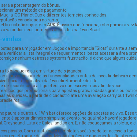
r será a porcentagem do bônus.
selecionar um método de pagamento.
Mug, a ICC Planet Cup e diferentes torneios conhecidos.
reputação consolidada no ramo.
l la cual não suporte to APK. É assim que funciona, mhh primeira vez la
 o valor dos seus primeiros depósitos na 1win Brasil.
-vindas
stas para um jogador em Jogos da importancia “Slots” durante a sem
ra verificar a lista íntegral de requerimentos, basta acessar a área p
onsigo nenhum estresse systems frustração, é dicho que alguns cuidad
ra to banqueiro ou em virtude de o jogador.
amiliarizar possuindo as funcionalidades antes de investir dinheiro gen
l baixar o aplicativo da 1win diretamente do site.
xe de reconhecer o artigo efectivo que escrevemos afin de você.
eal, códigos promocionais para apostas grátis, rodadas grátis ou outr
as as dúvidas, a partir de o cadastro até uma avaliação carry out 1win 
rasileiros.
no paura e outros, u 1Win bet oferece opções de apostas ao vivo. Esse 
cliente é apostar dinheiro simply no evento, no qual não haverá jogadore
l, Greyhound, Luta de Galos, and so on. E, não esqueçamos a roleta, o cl
cos passos. Com a instalação completa você já pode ter acesso a todos
única repleta sobre desafios. Menos opções de pagamento são oferecid