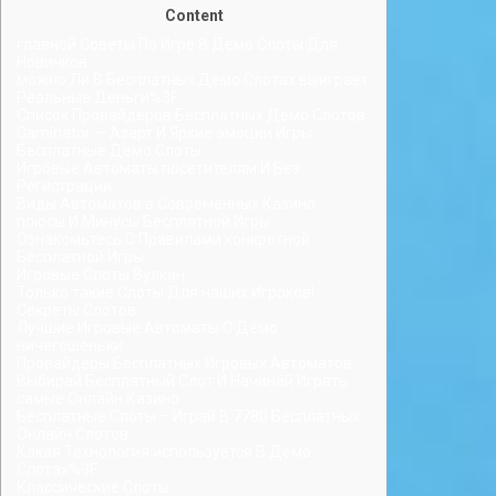
Content
главной Советы По Игре В Демо Слоты Для
Новичков
можно Ли В Бесплатных Демо Слотах выиграет
Реальные Деньги%3F
Список Провайдеров Бесплатных Демо Слотов
Gaminator — Азарт И Яркие эмоции Игры
Бесплатные Демо Слоты
Игровые Автоматы посетителям И Без
Регистрации
Виды Автоматов а Современных Казино
плюсы И Минусы Бесплатной Игры
Ознакомьтесь С Правилами конкретной
Бесплатной Игры
Игровые Слоты Вулкан
Только такие Слоты Для наших Игроков!
Секреты Слотов
Лучшие Игровые Автоматы С Демо
ничегошеньки
Провайдеры Бесплатных Игровых Автоматов
Выбирай Бесплатный Слот И Начинай Играть
самые Онлайн Казино
Бесплатные Слоты – Играй В 7780 Бесплатных
Онлайн Слотов
Какая Технология используется В Демо
Слотах%3F
Классические Слоты