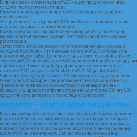
Если на нем не остается денег%2C же для продолжения игры
следует перезагрузить аппарат.
Помимо провайдера и аппарата%2C необходимо подобрать
онлайн казино.
Это дополнительный раунд%2C бейсибцем активируется после
составлен выигрышной комбинации.
Каждый видеослот снабжается демоверсией%2C но гемблер
может играть в новые игровые” “автоматы бесплатно и кроме
регистрации.
Затем стало использоваться сочетание одинаковых знаков и
соседних барабанах. Это базовые категории%2C которые есть
почти а каждом сайте. Дополнительных могут быть фильтры по
тематикам%2C волатильности%2C количеству барабанов и другим
параметрам. Тому провайдеру принадлежат все известные
автоматы%2C которые как Book Of Ra%2C Mega Joker%2C
Columbus и Lucky Lady’s Charm. У компании есть подразделение
GreenTube%2C которое специализируется на разработке игр с
трехмерной графикой и множеством особенных призовых
функций. И широкое портфолио студии входит более 500 игр%2C
среди они есть аппараты а трансляции с дилерами.
Gaminator — Азарт И Яркие эмоции Игры
Вторым гемблерам просто слишком поиграть без риска для своего
бюджета. В бесплатном режиме вполне можно удовлетворить
свой азарт%2C однако такая игра ничем не отличается спасась
платного варианта. А слоты можно играть не только а реальных
казино%2C но и в интернете. Сейчас это излюбленный вид