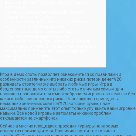
Виды Бонусов И Призовых Игр В Игровых
Автоматах
Игровые Режимы Автоматов В Казино
Правила Игры на Слотах
Бесплатные Онлайн-слоты Без Загрузки
Как Играть На Мобильном%3F
Важные словосочетание Для Игры и
Бесплатные Игровые Автоматы
В Какие Автоматы Лучше Играть и Деньги
Iможно ведь Играть В Игровые Автоматы Без
Интернет%2C В Автономном Режиме%3F
а Играть В Демо Слоты
Как Выбрать Слот Для Демо Игры
Игра в демо слоты позволяет ознакомиться со правилами и
особенности различных игр никаких риска потери денег%2C
развивать стратегии же выбрать любимые игры. Игра в
бездепозитные демо слоты либо стать отличным самым для
новичков познакомиться с многообразием игровых автоматов без
какого-либо финансового риска. Перезакуплен приведены
несколько значимых советов%2C которые сумеют вам
максимально применять этот опыт только улучшить ваши игровые
навыки. Все новой игровые автоматы никаких проблем
открываются на смартфонах.
Сейчас а многих площадках проходят турниры на игровых
аппаратах производителя. Различия состоят не только в
дизайне%2C но и в характеристиках. Бесплатные слоты помогают