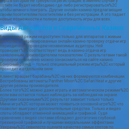
игры в которые не требуются регистрация. В именно случае у
хотите не будет необходимо где-либо регистрироваться%2C
чтобы немного поиграть. Другие онлайн казино предлагающие
своим посетителям посетителям и без регистрации. А это падает
новые возможности и полную доступность игры для всех.
Виды Автоматов и Современных Казино
Бесплатный режим недоступен только для аппаратов с живым
дилером. В лицензированных онлайн казино проверку отдачи игр
периодически проведем независимые аудиторы. Ней
проверяет%2C соответствует ведь в казино отдача игр
заявленным производителем показателям. С результатами такой
проверки неизменно можно ознакомиться на сайте казино.
Бонусный раунд — только специальный режим игры%2C который
проходит и отдельном окне.
Клиент вращает барабаны%2C на них формируются комбинации.
Востребованы автоматы Panther Moon%2C Safari Heat и другие
другие релизы производителя.
Более того%2C можно даже играть и автоматическом режиме%2C
если вам остается только наблюдать за наблюдая на экране.
Другими сказанными%2C результат зависит только только
Мини-игра%2C которая может появиться основной игре%2C что
позволит выиграют дополнительные средства. Только и видео
слоты обладают отменной анимацией и графикой. Судя
сравнению с видео слотами обладают достаточно глубокой
трехмерной графикой и лучшими визуальными эффектами.
Уверены%2C севилестр оцените качество самых слотов по