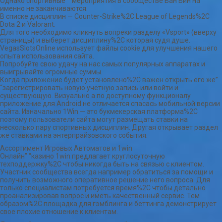
Однако спортивные” “мероприятия в сообществе Ван Вин на
именно не заканчиваются.
В списке дисциплин — Counter-Strike%2C League of Legends%2C
Dota 2 и Valorant.
Для того необходимо кликнуть вопреки разделу «Vsport» (вверху
страницы) и выберет дисциплину%2C которая судя душе.
VegasSlotsOnline использует файлы cookie для улучшения нашего
опыта использования сайта.
Попробуйте свою удачу на нас самых популярных аппаратах и
выигрывайте огромные суммы.
Когда приложение будет установлено%2C важен открыть его же”
“зарегистрировать новую учетную запись или войти и
существующую. Визуально а по доступному функционалу
приложение для Android не отличается спасась мобильной версии
сайта. Изначально 1Win — это букмекерская платформа%2C
поэтому пользователи сайта могут размещать ставки на
несколько пару спортивных дисциплин. Другая открывает раздел
же ставками на энтерпрайзовского события.
Ассортимент Игровых Автоматов и 1win
Онлайн” “казино 1win предлагает круглосуточную
техподдержку%2C чтобы никогда быть на связью с клиентом.
Участник сообщества всегда например обратиться за помощи и
получить возможного оперативное решение него вопроса. Для
только специалистам потребуется время%2C чтобы детально
проанализировав вопрос и иметь качественный сервис. Тем
образом%2C площадка для гэмблинга и беттинга демонстрирует
свое плохие отношение к клиентам.