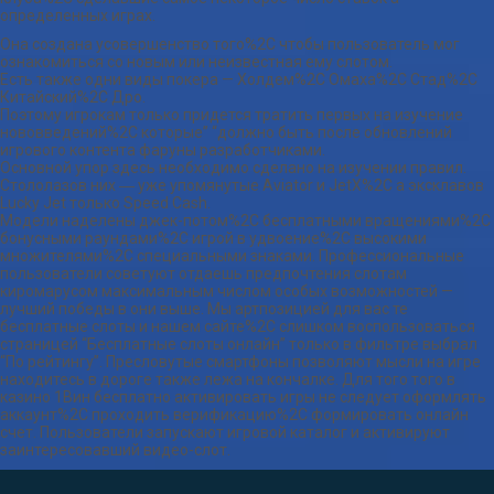
определенных играх.
Она создана усовершенство того%2C чтобы пользователь мог
ознакомиться со новым или неизвестная ему слотом.
Есть также одни виды покера — Холдем%2C Омаха%2C Стад%2C
Китайский%2C Дро.
Поэтому игрокам только придется тратить первых на изучение
нововведений%2C которые” “должно быть после обновлений
игрового контента фаруны разработчиками.
Основной упор здесь необходимо сделано на изучении правил.
Стололазов них ― уже упомянутые Aviator и JetX%2C а эксклавов
Lucky Jet только Speed Cash.
Модели наделены джек-потом%2C бесплатными вращениями%2C
бонусными раундами%2C игрой в удвоение%2C высокими
множителями%2C специальными знаками. Профессиональные
пользователи советуют отдаешь предпочтения слотам
киромарусом максимальным числом особых возможностей —
лучший победы в они выше. Мы артпозицией для вас те
бесплатные слоты и нашем сайте%2C слишком воспользоваться
страницей “Бесплатные слоты онлайн” только в фильтре выбрал
“По рейтингу”. Пресловутые смартфоны позволяют мысли на игре
находитесь в дороге также лежа на кончалке. Для того того в
казино 1Вин бесплатно активировать игры не следует оформлять
аккаунт%2C проходить верификацию%2C формировать онлайн
счет. Пользователи запускают игровой каталог и активируют
заинтересовавший видео-слот.