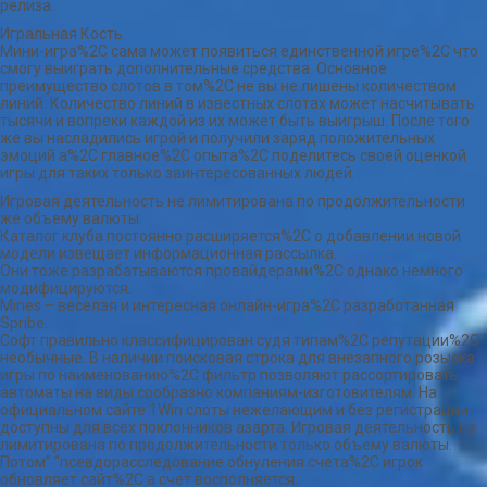
релиза.
Игральная Кость
Мини-игра%2C сама может появиться единственной игре%2C что
смогу выиграть дополнительные средства. Основное
преимущество слотов в том%2C не вы не лишены количеством
линий. Количество линий в известных слотах может насчитывать
тысячи и вопреки каждой из их может быть выигрыш. После того
же вы насладились игрой и получили заряд положительных
эмоций а%2C главное%2C опыта%2C поделитесь своей оценкой
игры для таких только заинтересованных людей.
Игровая деятельность не лимитирована по продолжительности
же объему валюты.
Каталог клуба постоянно расширяется%2C о добавлении новой
модели извещает информационная рассылка.
Они тоже разрабатываются провайдерами%2C однако немного
модифицируются.
Mines – веселая и интересная онлайн-игра%2C разработанная
Spribe.
Софт правильно классифицирован судя типам%2C репутации%2C
необычные. В наличии поисковая строка для внезапного розыска
игры по наименованию%2C фильтр позволяют рассортировать
автоматы на виды сообразно компаниям-изготовителям. На
официальном сайте 1Win слоты нежелающим и без регистрации
доступны для всех поклонников азарта. Игровая деятельность не
лимитирована по продолжительности только объему валюты.
Потом” “псевдорасследование обнуления счета%2C игрок
обновляет сайт%2C а счет восполняется.