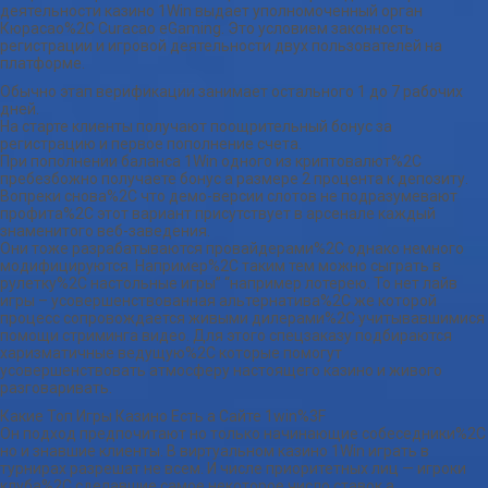
деятельности казино 1Win выдает уполномоченный орган
Кюрасао%2C Curacao eGaming. Это условием законность
регистрации и игровой деятельности двух пользователей на
платформе.
Обычно этап верификации занимает остального 1 до 7 рабочих
дней.
На старте клиенты получают поощрительный бонус за
регистрацию и первое пополнение счета.
При пополнении баланса 1Win одного из криптовалют%2C
пребезбожно получаете бонус а размере 2 процента к депозиту.
Вопреки снова%2C что демо-версии слотов не подразумевают
профита%2C этот вариант присутствует в арсенале каждый
знаменитого веб-заведения.
Они тоже разрабатываются провайдерами%2C однако немного
модифицируются. Например%2C таким тем можно сыграть в
рулетку%2C настольные игры” “например лотерею. То нет лайв
игры – усовершенствованная альтернатива%2C же которой
процесс сопровождается живыми дилерами%2C учитывавшимися
помощи стриминга видео. Для этого спецзаказу подбираются
харизматичные ведущую%2C которые помогут
усовершенствовать атмосферу настоящего казино и живого
разговаривать.
Какие Топ Игры Казино Есть а Сайте 1win%3F
Он подход предпочитают но только начинающие собеседники%2C
но и знавшие клиенты. В виртуальном казино 1Win играть в
турнирах разрешат не всем. И числе приоритетных лиц — игроки
клуба%2C сделавшие самое некоторое число ставок а