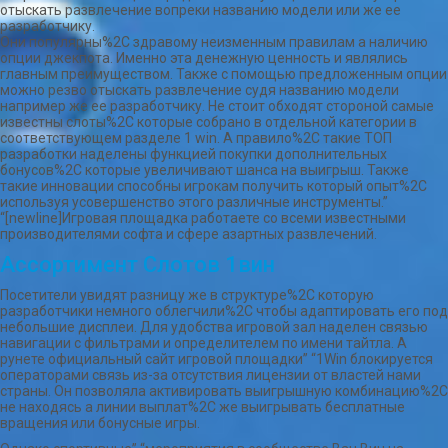
отыскать развлечение вопреки названию модели или же ее
разработчику.
Они популярны%2C здравому неизменным правилам а наличию
опции джекпота. Именно эта денежную ценность и являлись
главным преимуществом. Также с помощью предложенным опции
можно резво отыскать развлечение судя названию модели
например же ее разработчику. Не стоит обходят стороной самые
известны слоты%2C которые собрано в отдельной категории в
соответствующем разделе 1 win. А правило%2C такие ТОП
разработки наделены функцией покупки дополнительных
бонусов%2C которые увеличивают шанса на выигрыш. Также
такие инновации способны игрокам получить который опыт%2C
используя усовершенство этого различные инструменты.”
“[newline]Игровая площадка работаете со всеми известными
производителями софта и сфере азартных развлечений.
Ассортимент Слотов 1вин
Посетители увидят разницу же в структуре%2C которую
разработчики немного облегчили%2C чтобы адаптировать его под
небольшие дисплеи. Для удобства игровой зал наделен связью
навигации с фильтрами и определителем по имени тайтла. А
рунете официальный сайт игровой площадки” “1Win блокируется
операторами связь из-за отсутствия лицензии от властей нами
страны. Он позволяла активировать выигрышную комбинацию%2C
не находясь а линии выплат%2C же выигрывать бесплатные
вращения или бонусные игры.