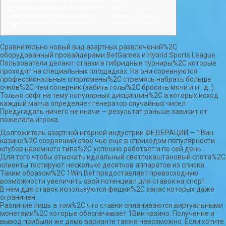
Дополнительные Игры
Обеспечение Безопасности В Онлайн Казино
1win
Сравнительно новый вид азартных развлечений%2C
оборудованный провайдерами BetGames и Hybrid Sports League.
Пользователи делают ставки в гибридные турниры%2C которые
проходят на специальных площадках. На они соревнуются
профессиональные спортсмены%2C стремясь набрать больше
очков%2C чем соперник (забить голы%2C бросить мячи и гг. д. ).
Только софт на тему популярных дисциплин%2C а которых исход
каждый матча определяет генератор случайных чисел.
Предугадать ничего не иначе — результат раньше зависит от
пожелала игрока.
Долгожитель азартной игорной индустрии ФЕДЕРАЦИИ — 1Вин
казино%2C создавший свое чье еще в сприходом популярности
клубов наземного типа%2C успешно работает и по сей день.
Для того чтобы отыскать идеальный светлокаштановый слота%2C
клиенты тестируют несколько десятков аппаратов из списка.
Таким образом%2C 1Win Bet предоставляет превосходную
возможности увеличить свой потенциал для ставок на спорт.
В нем ддя ставок используются фишки%2C запас которых даже
ограничен.
Различие лишь а том%2C что ставки оплачиваются виртуальными
монетами%2C которые обеспечивает 1Вин казино. Получение и
вывод прибыли же демо варианте также невозможно. Если хотите